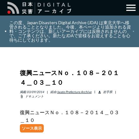
menu
search
検索
この度、Japan Disasters Digital Archive (JDA) は東北大学へ移
管されることとなりました。今後、本ページより追加される資
料・コンテンツは、新しいアーカイブには反映されませんの
で、ご了承ください。新たなJDAで皆様をお迎えすることを心
layers
コレクション
待ちにしております。
add_circle_outline
貢献
復興ニュースＮｏ．１０８－２０１
info_outline
リソース
４＿０３＿１０
アバウト
掲載
03/09/2014
経由
Iwate Prefecture Archive
岩手県
person
ドキュメント
attach_file
日本語
ENGLISH
復興ニュースＮｏ．１０８－２０１４＿０３
＿１０
ソース表示
サインイン