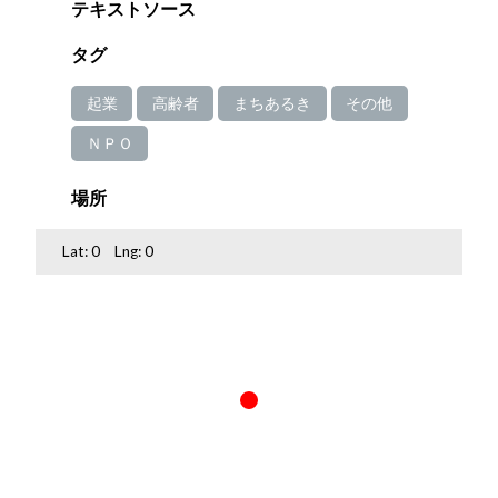
テキストソース
タグ
起業
高齢者
まちあるき
その他
ＮＰＯ
場所
Lat:
0
Lng:
0