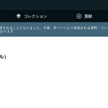
layers
add_circle_outline
コレクション
貢献
e (JDA) は東北大学へ移管されることとなりました。今後、本ページより追加さ
ております。
ル）