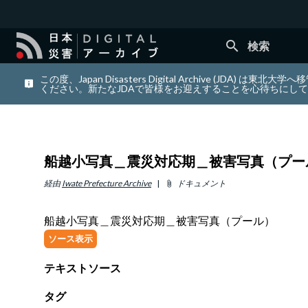
search
検索
この度、Japan Disasters Digital Archiv
ください。新たなJDAで皆様をお迎えすることを心待ちにし
船越小写真＿震災対応期＿被害写真（プー
経由
Iwate Prefecture Archive
ドキュメント
attach_file
船越小写真＿震災対応期＿被害写真（プール）
ソース表示
テキストソース
タグ