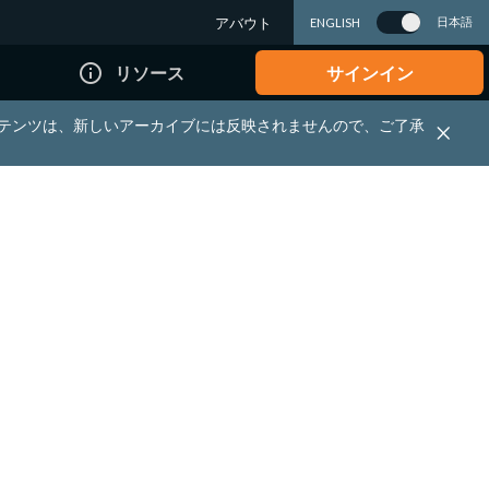
アバウト
日本語
ENGLISH
info_outline
リソース
サインイン
れる資料・コンテンツは、新しいアーカイブには反映されませんので、ご了承