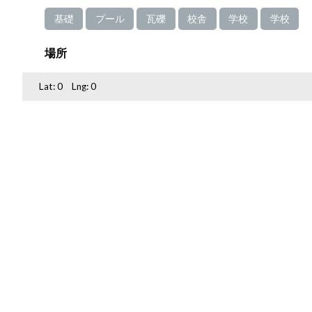
基礎
プール
瓦礫
校舎
学校
学校
場所
Lat:
0
Lng:
0