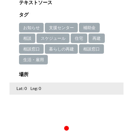
テキストソース
タグ
お知らせ
支援センター
補助金
相談
スケジュール
住宅
再建
相談窓口
暮らしの再建
相談窓口
生活・雇用
場所
Lat:
0
Lng:
0