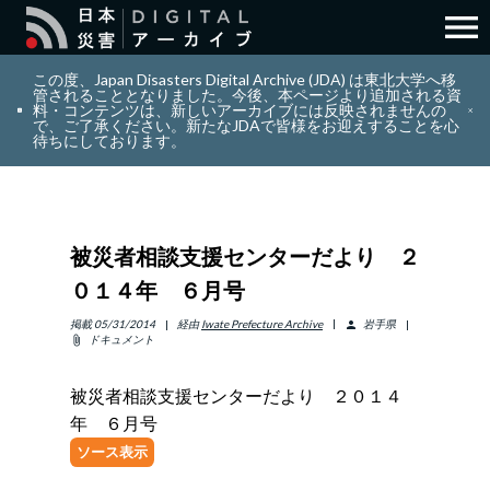
menu
search
検索
この度、Japan Disasters Digital Archive (JDA) は東北大学へ移
管されることとなりました。今後、本ページより追加される資
料・コンテンツは、新しいアーカイブには反映されませんの
で、ご了承ください。新たなJDAで皆様をお迎えすることを心
layers
コレクション
待ちにしております。
add_circle_outline
貢献
被災者相談支援センターだより ２
info_outline
リソース
０１４年 ６月号
アバウト
掲載
05/31/2014
経由
Iwate Prefecture Archive
岩手県
person
ドキュメント
attach_file
日本語
ENGLISH
被災者相談支援センターだより ２０１４
年 ６月号
ソース表示
サインイン