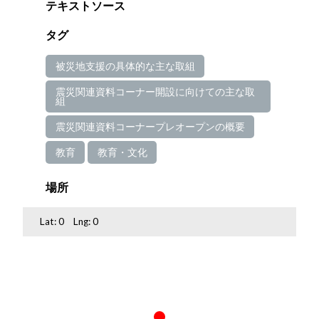
テキストソース
タグ
被災地支援の具体的な主な取組
震災関連資料コーナー開設に向けての主な取
組
震災関連資料コーナープレオープンの概要
教育
教育・文化
場所
Lat:
0
Lng:
0