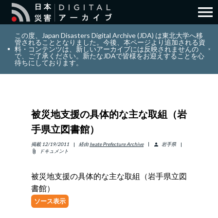
menu
search
検索
この度、Japan Disasters Digital Archive (JDA) は東北大学へ移
管されることとなりました。今後、本ページより追加される資
料・コンテンツは、新しいアーカイブには反映されませんの
で、ご了承ください。新たなJDAで皆様をお迎えすることを心
layers
コレクション
待ちにしております。
add_circle_outline
貢献
被災地支援の具体的な主な取組（岩
info_outline
リソース
手県立図書館）
アバウト
掲載
12/19/2011
経由
Iwate Prefecture Archive
岩手県
person
ドキュメント
attach_file
日本語
ENGLISH
被災地支援の具体的な主な取組（岩手県立図
書館）
ソース表示
サインイン