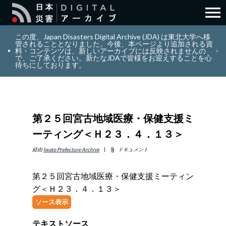
menu
search
検索
この度、Japan Disasters Digital Archive (JDA) は東北大学へ移
管されることとなりました。今後、本ページより追加される資
料・コンテンツは、新しいアーカイブには反映されませんの
で、ご了承ください。新たなJDAで皆様をお迎えすることを心
layers
コレクション
待ちにしております。
add_circle_outline
貢献
第２５回宮古地域医療・保健支援ミ
info_outline
リソース
ーティング＜Ｈ２３．４．１３＞
アバウト
経由
Iwate Prefecture Archive
ドキュメント
attach_file
第２５回宮古地域医療・保健支援ミーティン
日本語
ENGLISH
グ＜Ｈ２３．４．１３＞
ソース表示
サインイン
テキストソース