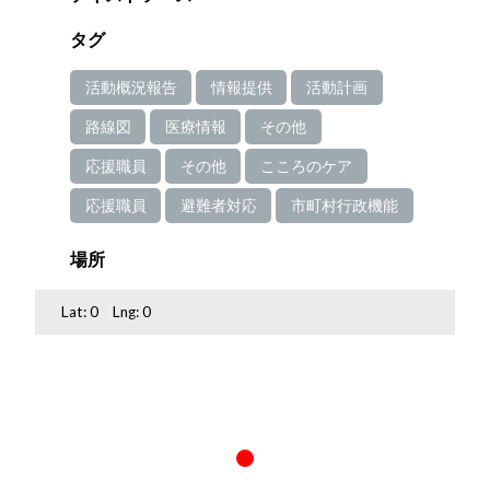
タグ
活動概況報告
情報提供
活動計画
路線図
医療情報
その他
応援職員
その他
こころのケア
応援職員
避難者対応
市町村行政機能
場所
Lat:
0
Lng:
0