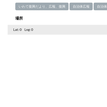
いわて復興だより、広報、復興
自治体広報
自治体
場所
Lat:
0
Lng:
0