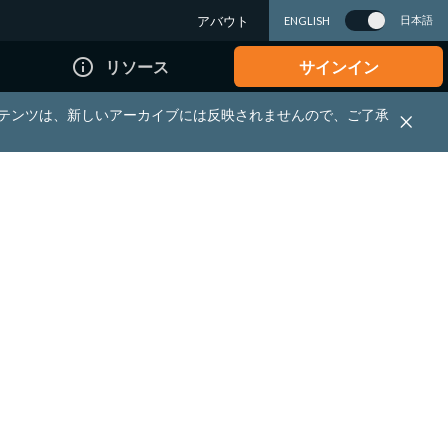
アバウト
日本語
ENGLISH
info_outline
リソース
サインイン
れる資料・コンテンツは、新しいアーカイブには反映されませんので、ご了承