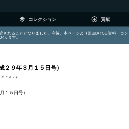
layers
add_circle_outline
コレクション
貢献
e (JDA) は東北大学へ移管されることとなりました。今後、本ページより追加さ
ております。
成２９年３月１５日号）
ドキュメント
月１５日号）