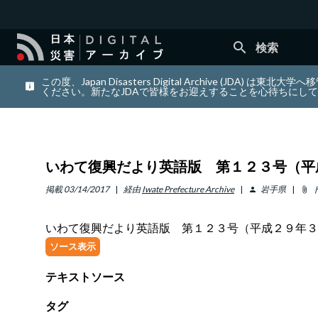
search
検索
この度、Japan Disasters Digital Archiv
ください。新たなJDAで皆様をお迎えすることを心待ちにし
いわて復興だより英語版 第１２３号（平
掲載
03/14/2017
経由
Iwate Prefecture Archive
岩手県
person
attach_file
いわて復興だより英語版 第１２３号（平成２９年３
ソース表示
テキストソース
タグ