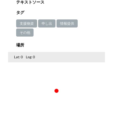
テキストソース
タグ
支援物資
申し出
情報提供
その他
場所
Lat:
0
Lng:
0