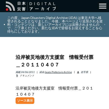
menu
search
検索
この度、Japan Disasters Digital Archive (JDA) は東北大学へ移
管されることとなりました。今後、本ページより追加される資
料・コンテンツは、新しいアーカイブには反映されませんの
で、ご了承ください。新たなJDAで皆様をお迎えすることを心
layers
コレクション
待ちにしております。
add_circle_outline
貢献
沿岸被災地後方支援室 情報受付票
info_outline
リソース
＿２０１１０４０７
アバウト
掲載
04/06/2011
経由
Iwate Prefecture Archive
岩手県
person
ドキュメント
attach_file
日本語
ENGLISH
沿岸被災地後方支援室 情報受付票＿２０１
１０４０７
ソース表示
サインイン