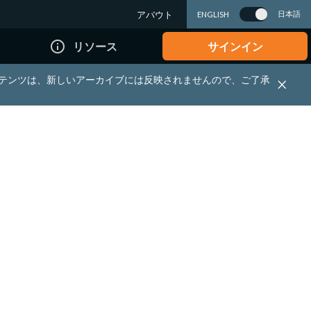
アバウト
日本語
ENGLISH
info_outline
リソース
サインイン
れる資料・コンテンツは、新しいアーカイブには反映されませんので、ご了承