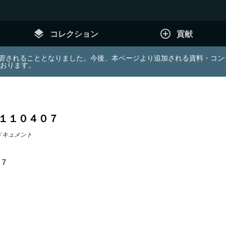
layers
add_circle_outline
コレクション
貢献
e (JDA) は東北大学へ移管されることとなりました。今後、本ページより追加さ
ております。
１１０４０７
ドキュメント
７