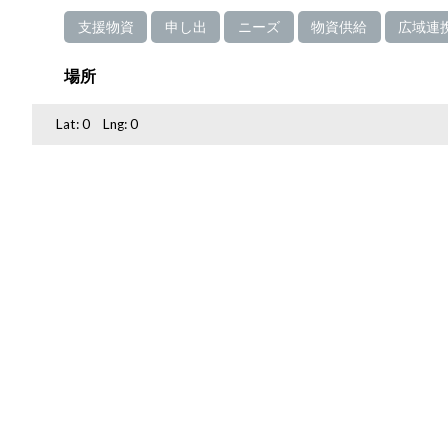
支援物資
申し出
ニーズ
物資供給
広域連
場所
Lat:
0
Lng:
0