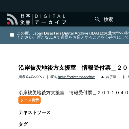
search
検索
この度、Japan Disasters Digital Archiv
ください。新たなJDAで皆様をお迎えすることを心待ちにし
沿岸被災地後方支援室 情報受付票＿２０
掲載
04/06/2011
経由
Iwate Prefecture Archive
岩手県
person
attach_file
沿岸被災地後方支援室 情報受付票＿２０１１０４０
ソース表示
テキストソース
タグ