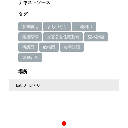
テキストソース
タグ
多重防災
まちづくり
土地利用
集団移転
災害公営住宅整備
森林計画
構想図
総括図
復興計画
復興計画
場所
Lat:
0
Lng:
0