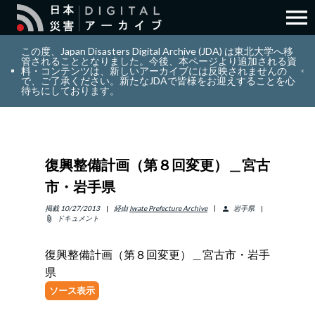
menu
search
検索
この度、Japan Disasters Digital Archive (JDA) は東北大学へ移
管されることとなりました。今後、本ページより追加される資
料・コンテンツは、新しいアーカイブには反映されませんの
で、ご了承ください。新たなJDAで皆様をお迎えすることを心
layers
コレクション
待ちにしております。
add_circle_outline
貢献
復興整備計画（第８回変更）＿宮古
info_outline
リソース
市・岩手県
アバウト
掲載
10/27/2013
経由
Iwate Prefecture Archive
岩手県
person
ドキュメント
attach_file
日本語
ENGLISH
復興整備計画（第８回変更）＿宮古市・岩手
県
ソース表示
サインイン