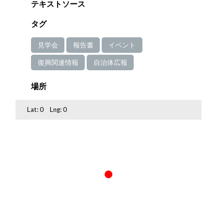
テキストソース
タグ
見学会
報告書
イベント
復興関連情報
自治体広報
場所
Lat:
0
Lng:
0