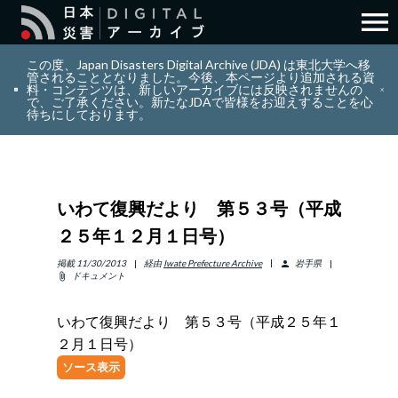
menu
search
検索
この度、Japan Disasters Digital Archive (JDA) は東北大学へ移
管されることとなりました。今後、本ページより追加される資
料・コンテンツは、新しいアーカイブには反映されませんの
で、ご了承ください。新たなJDAで皆様をお迎えすることを心
layers
コレクション
待ちにしております。
add_circle_outline
貢献
いわて復興だより 第５３号（平成
info_outline
リソース
２５年１２月１日号）
アバウト
掲載
11/30/2013
経由
Iwate Prefecture Archive
岩手県
person
ドキュメント
attach_file
日本語
ENGLISH
いわて復興だより 第５３号（平成２５年１
２月１日号）
ソース表示
サインイン