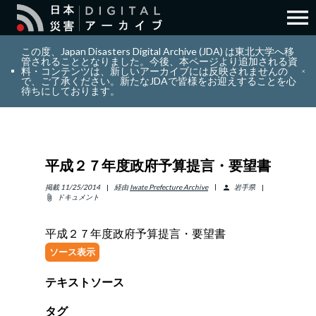
menu
search
検索
この度、Japan Disasters Digital Archive (JDA) は東北大学へ移
管されることとなりました。今後、本ページより追加される資
料・コンテンツは、新しいアーカイブには反映されませんの
で、ご了承ください。新たなJDAで皆様をお迎えすることを心
layers
コレクション
待ちにしております。
add_circle_outline
貢献
平成２７年度政府予算提言・要望書
info_outline
リソース
掲載
11/25/2014
経由
Iwate Prefecture Archive
岩手県
person
ドキュメント
attach_file
アバウト
平成２７年度政府予算提言・要望書
ソース表示
日本語
ENGLISH
テキストソース
サインイン
タグ