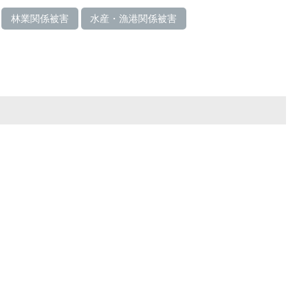
林業関係被害
水産・漁港関係被害