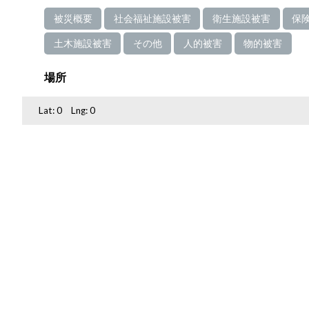
被災概要
社会福祉施設被害
衛生施設被害
保
土木施設被害
その他
人的被害
物的被害
場所
Lat:
0
Lng:
0