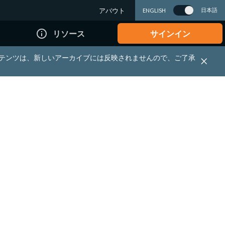
アバウト
日本語
ENGLISH
info_outline
リソース
サインイン
れる資料・コンテンツは、新しいアーカイブには反映されませんので、ご了承