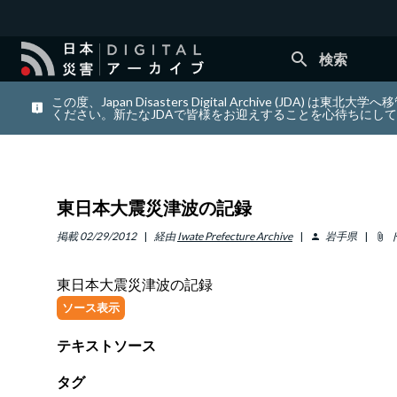
search
検索
この度、Japan Disasters Digital Archiv
ください。新たなJDAで皆様をお迎えすることを心待ちにし
東日本大震災津波の記録
掲載
02/29/2012
経由
Iwate Prefecture Archive
岩手県
person
attach_file
東日本大震災津波の記録
ソース表示
テキストソース
タグ