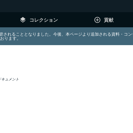
layers
add_circle_outline
コレクション
貢献
e (JDA) は東北大学へ移管されることとなりました。今後、本ページより追加さ
ております。
ドキュメント