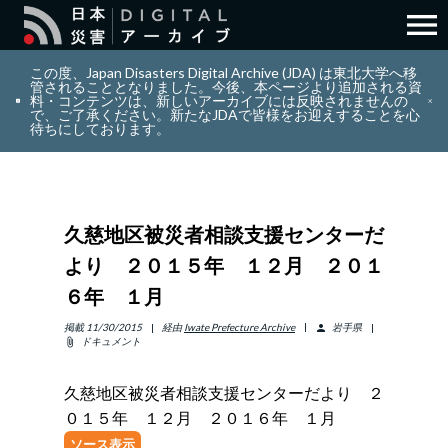
menu
search
検索
この度、Japan Disasters Digital Archive (JDA) は東北大学へ移
管されることとなりました。今後、本ページより追加される資
料・コンテンツは、新しいアーカイブには反映されませんの
で、ご了承ください。新たなJDAで皆様をお迎えすることを心
layers
コレクション
待ちにしております。
add_circle_outline
貢献
久慈地区被災者相談支援センターだ
info_outline
リソース
より ２０１５年 １２月 ２０１
６年 １月
アバウト
掲載
11/30/2015
経由
Iwate Prefecture Archive
岩手県
person
ドキュメント
attach_file
日本語
ENGLISH
久慈地区被災者相談支援センターだより ２
０１５年 １２月 ２０１６年 １月
サインイン
ソース表示