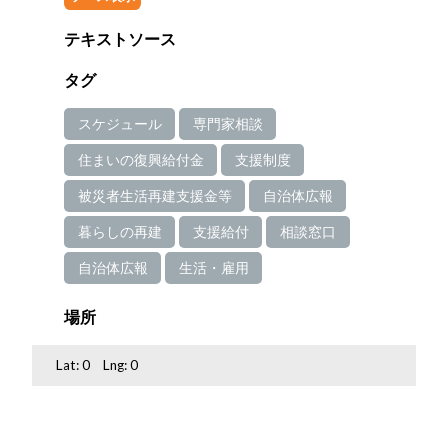
テキストソース
タグ
スケジュール
専門家相談
住まいの復興給付金
支援制度
被災者生活再建支援金等
自治体広報
暮らしの再建
支援給付
相談窓口
自治体広報
生活・雇用
場所
Lat:
0
Lng:
0