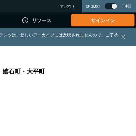
アバウト
日本語
ENGLISH
info_outline
リソース
サインイン
れる資料・コンテンツは、新しいアーカイブには反映されませんので、ご了承
・嬉石町・大平町