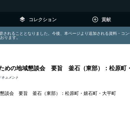
layers
add_circle_outline
コレクション
貢献
e (JDA) は東北大学へ移管されることとなりました。今後、本ページより追加さ
ております。
ための地域懇談会 要旨 釜石（東部）：松原町
ドキュメント
懇談会 要旨 釜石（東部）：松原町・嬉石町・大平町