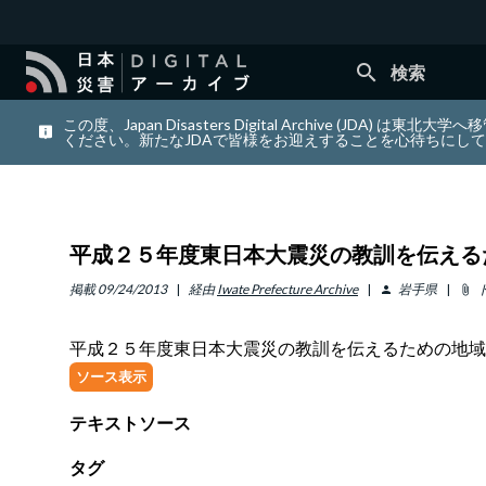
search
検索
この度、Japan Disasters Digital Archiv
ください。新たなJDAで皆様をお迎えすることを心待ちにし
平成２５年度東日本大震災の教訓を伝える
掲載
09/24/2013
経由
Iwate Prefecture Archive
岩手県
person
attach_file
平成２５年度東日本大震災の教訓を伝えるための地域
ソース表示
テキストソース
タグ