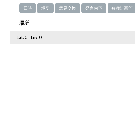
日時
場所
意見交換
発言内容
各種計画等
場所
Lat:
0
Lng:
0