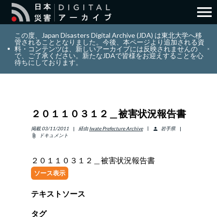
menu
search
検索
この度、Japan Disasters Digital Archive (JDA) は東北大学へ移
管されることとなりました。今後、本ページより追加される資
料・コンテンツは、新しいアーカイブには反映されませんの
で、ご了承ください。新たなJDAで皆様をお迎えすることを心
layers
コレクション
待ちにしております。
add_circle_outline
貢献
２０１１０３１２＿被害状況報告書
info_outline
リソース
掲載
03/11/2011
経由
Iwate Prefecture Archive
岩手県
person
ドキュメント
attach_file
アバウト
２０１１０３１２＿被害状況報告書
ソース表示
日本語
ENGLISH
テキストソース
サインイン
タグ