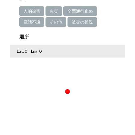
人的被害
火災
全面通行止め
電話不通
その他
被災の状況
場所
Lat:
0
Lng:
0