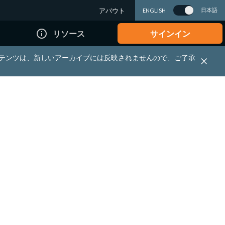
アバウト
日本語
ENGLISH
info_outline
リソース
サインイン
れる資料・コンテンツは、新しいアーカイブには反映されませんので、ご了承