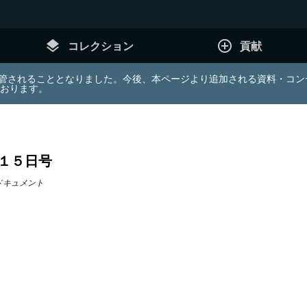
layers
add_circle_outline
コレクション
貢献
e (JDA) は東北大学へ移管されることとなりました。今後、本ページより追加さ
ております。
１５日号
ドキュメント