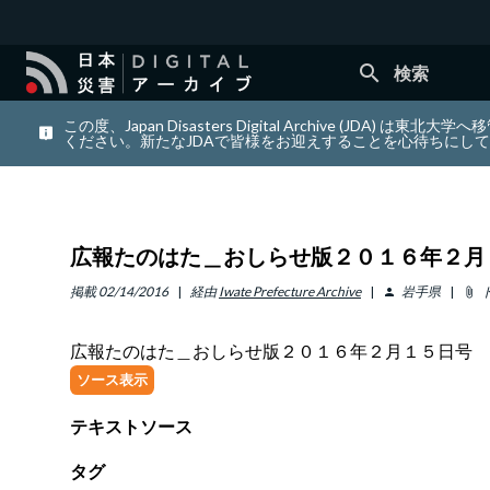
search
検索
この度、Japan Disasters Digital Archiv
ください。新たなJDAで皆様をお迎えすることを心待ちにし
広報たのはた＿おしらせ版２０１６年２月
掲載
02/14/2016
経由
Iwate Prefecture Archive
岩手県
person
attach_file
広報たのはた＿おしらせ版２０１６年２月１５日号
ソース表示
テキストソース
タグ