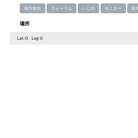
地方創生
フォーラム
いじめ
モニター
追
場所
Lat:
0
Lng:
0