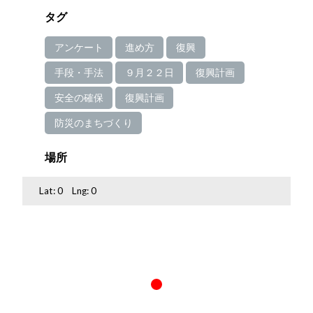
タグ
アンケート
進め方
復興
手段・手法
９月２２日
復興計画
安全の確保
復興計画
防災のまちづくり
場所
Lat:
0
Lng:
0