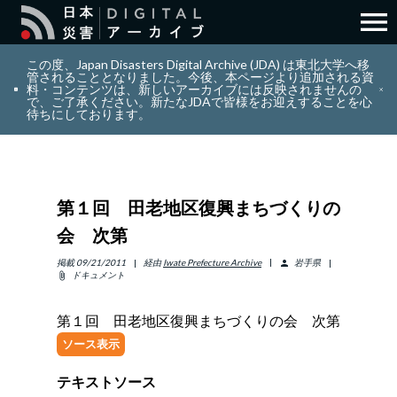
menu
search
検索
この度、Japan Disasters Digital Archive (JDA) は東北大学へ移
管されることとなりました。今後、本ページより追加される資
料・コンテンツは、新しいアーカイブには反映されませんの
で、ご了承ください。新たなJDAで皆様をお迎えすることを心
layers
コレクション
待ちにしております。
add_circle_outline
貢献
第１回 田老地区復興まちづくりの
info_outline
リソース
会 次第
アバウト
掲載
09/21/2011
経由
Iwate Prefecture Archive
岩手県
person
ドキュメント
attach_file
日本語
ENGLISH
第１回 田老地区復興まちづくりの会 次第
ソース表示
テキストソース
サインイン