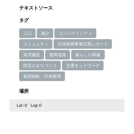
テキストソース
タグ
人口
減少
コンパクトシティ
コミュニティ
沿岸復興事業写真レポート
港湾施設
復興道路
暮らしの再建
防災のまちづくり
交通ネットワーク
集団移転・区画整理
場所
Lat:
0
Lng:
0