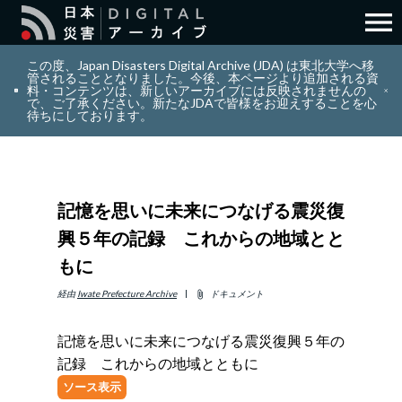
menu
search
検索
この度、Japan Disasters Digital Archive (JDA) は東北大学へ移
管されることとなりました。今後、本ページより追加される資
料・コンテンツは、新しいアーカイブには反映されませんの
で、ご了承ください。新たなJDAで皆様をお迎えすることを心
layers
コレクション
待ちにしております。
add_circle_outline
貢献
記憶を思いに未来につなげる震災復
info_outline
リソース
興５年の記録 これからの地域とと
もに
アバウト
経由
Iwate Prefecture Archive
ドキュメント
attach_file
日本語
ENGLISH
記憶を思いに未来につなげる震災復興５年の
記録 これからの地域とともに
ソース表示
サインイン