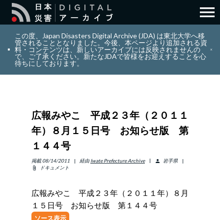
menu
search
検索
この度、Japan Disasters Digital Archive (JDA) は東北大学へ移
管されることとなりました。今後、本ページより追加される資
料・コンテンツは、新しいアーカイブには反映されませんの
で、ご了承ください。新たなJDAで皆様をお迎えすることを心
layers
コレクション
待ちにしております。
add_circle_outline
貢献
広報みやこ 平成２３年（２０１１
info_outline
リソース
年）８月１５日号 お知らせ版 第
１４４号
アバウト
掲載
08/14/2011
経由
Iwate Prefecture Archive
岩手県
person
ドキュメント
attach_file
日本語
ENGLISH
広報みやこ 平成２３年（２０１１年）８月
１５日号 お知らせ版 第１４４号
サインイン
ソース表示