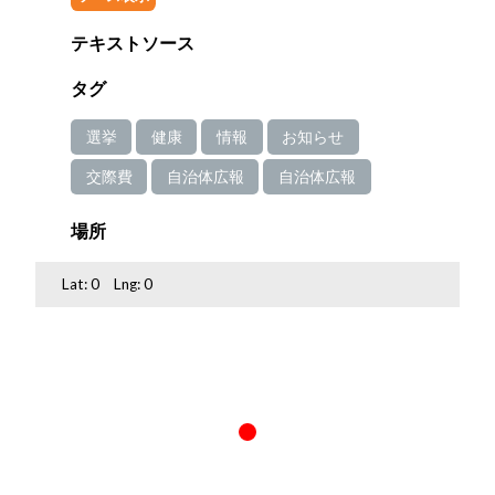
テキストソース
タグ
選挙
健康
情報
お知らせ
交際費
自治体広報
自治体広報
場所
Lat:
0
Lng:
0