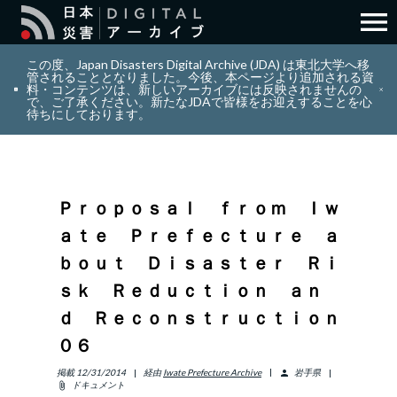
menu
search
検索
この度、Japan Disasters Digital Archive (JDA) は東北大学へ移
管されることとなりました。今後、本ページより追加される資
料・コンテンツは、新しいアーカイブには反映されませんの
で、ご了承ください。新たなJDAで皆様をお迎えすることを心
layers
コレクション
待ちにしております。
add_circle_outline
貢献
Ｐｒｏｐｏｓａｌ ｆｒｏｍ Ｉｗ
info_outline
リソース
ａｔｅ Ｐｒｅｆｅｃｔｕｒｅ ａ
ｂｏｕｔ Ｄｉｓａｓｔｅｒ Ｒｉ
アバウト
ｓｋ Ｒｅｄｕｃｔｉｏｎ ａｎ
ｄ Ｒｅｃｏｎｓｔｒｕｃｔｉｏｎ
日本語
ENGLISH
０６
掲載
12/31/2014
経由
Iwate Prefecture Archive
岩手県
person
ドキュメント
attach_file
サインイン