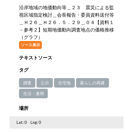
沿岸地域の地価動向等＿２３ 震災による監
視区域指定検討＿会長報告・委員資料送付等
＿Ｈ２６＿Ｈ２６．５．２９＿０４【資料１
－参考２】短期地価動向調査地点の価格推移
（グラフ）
ソース表示
テキストソース
タグ
調査
公示
住宅地
暮らしの再建
生活・雇用
場所
Lat:
0
Lng:
0