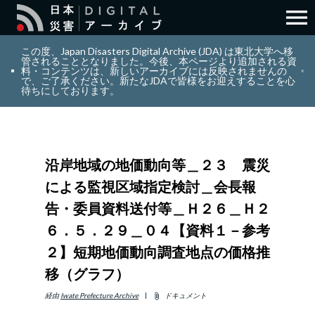
menu
search
検索
この度、Japan Disasters Digital Archive (JDA) は東北大学へ移
管されることとなりました。今後、本ページより追加される資
料・コンテンツは、新しいアーカイブには反映されませんの
で、ご了承ください。新たなJDAで皆様をお迎えすることを心
layers
コレクション
待ちにしております。
add_circle_outline
貢献
沿岸地域の地価動向等＿２３ 震災
info_outline
リソース
による監視区域指定検討＿会長報
告・委員資料送付等＿Ｈ２６＿Ｈ２
アバウト
６．５．２９＿０４【資料１－参考
２】短期地価動向調査地点の価格推
日本語
ENGLISH
移（グラフ）
経由
Iwate Prefecture Archive
ドキュメント
attach_file
サインイン