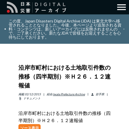
menu
search
検索
この度、Japan Disasters Digital Archive (JDA) は東北大学へ移
管されることとなりました。今後、本ページより追加される資
料・コンテンツは、新しいアーカイブには反映されませんの
で、ご了承ください。新たなJDAで皆様をお迎えすることを心
layers
コレクション
待ちにしております。
add_circle_outline
貢献
沿岸市町村における土地取引件数の
info_outline
リソース
推移（四半期別）※Ｈ２６．１２速
報値
アバウト
掲載
02/12/2015
経由
Iwate Prefecture Archive
岩手県
person
ドキュメント
attach_file
日本語
ENGLISH
沿岸市町村における土地取引件数の推移（四
半期別）※Ｈ２６．１２速報値
サインイン
ソース表示