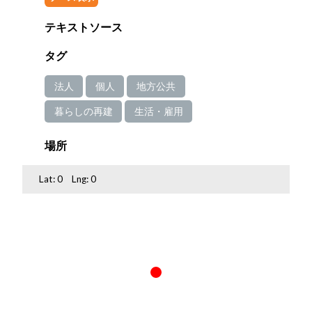
テキストソース
タグ
法人
個人
地方公共
暮らしの再建
生活・雇用
場所
Lat:
0
Lng:
0