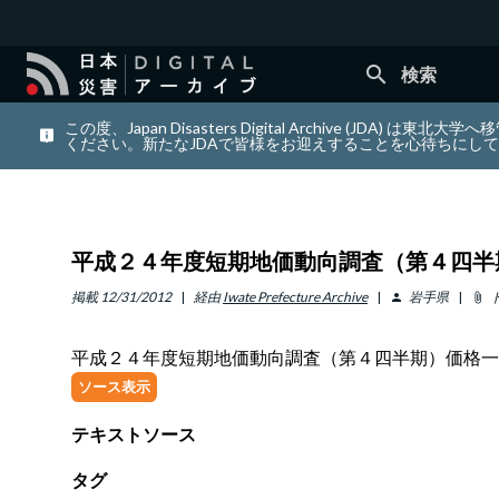
search
検索
この度、Japan Disasters Digital Archiv
ください。新たなJDAで皆様をお迎えすることを心待ちにし
平成２４年度短期地価動向調査（第４四半
掲載
12/31/2012
経由
Iwate Prefecture Archive
岩手県
person
attach_file
平成２４年度短期地価動向調査（第４四半期）価格一
ソース表示
テキストソース
タグ