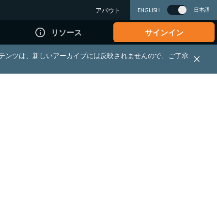
アバウト
日本語
ENGLISH
info_outline
リソース
サインイン
れる資料・コンテンツは、新しいアーカイブには反映されませんので、ご了承