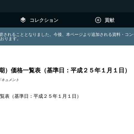
layers
add_circle_outline
コレクション
貢献
e (JDA) は東北大学へ移管されることとなりました。今後、本ページより追加さ
ております。
期）価格一覧表（基準日：平成２５年１月１日）
ドキュメント
覧表（基準日：平成２５年１月１日）