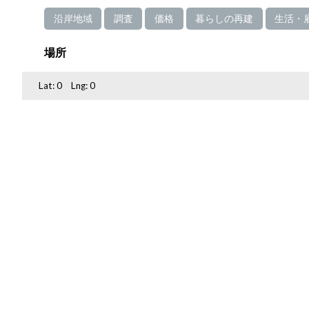
沿岸地域
調査
価格
暮らしの再建
生活・
場所
Lat:
0
Lng:
0