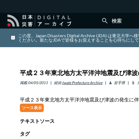
search
検索
この度、Japan Disasters Digital Archiv
ください。新たなJDAで皆様をお迎えすることを心待ちにし
平成２３年東北地方太平洋沖地震及び津波
掲載
04/05/2011
経由
Iwate Prefecture Archive
岩手県
person
attach_file
平成２３年東北地方太平洋沖地震及び津波の発生に伴
ソース表示
テキストソース
タグ