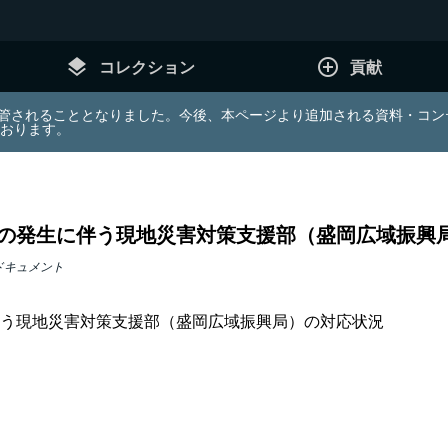
layers
add_circle_outline
コレクション
貢献
e (JDA) は東北大学へ移管されることとなりました。今後、本ページより追加さ
ております。
の発生に伴う現地災害対策支援部（盛岡広域振興
ドキュメント
う現地災害対策支援部（盛岡広域振興局）の対応状況