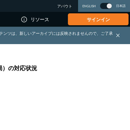
アバウト
日本語
ENGLISH
info_outline
リソース
サインイン
れる資料・コンテンツは、新しいアーカイブには反映されませんので、ご了承
局）の対応状況