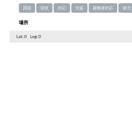
課題
現状
対応
支援
避難者対応
後方
場所
Lat:
0
Lng:
0