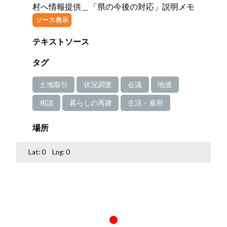
村へ情報提供＿「県の今後の対応」説明メモ
ソース表示
テキストソース
タグ
土地取引
状況調査
会議
地価
相談
暮らしの再建
生活・雇用
場所
Lat:
0
Lng:
0