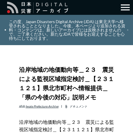
menu
search
検索
この度、Japan Disasters Digital Archive (JDA) は東北大学へ移
管されることとなりました。今後、本ページより追加される資
料・コンテンツは、新しいアーカイブには反映されませんの
で、ご了承ください。新たなJDAで皆様をお迎えすることを心
layers
コレクション
待ちにしております。
add_circle_outline
貢献
沿岸地域の地価動向等＿２３ 震災
info_outline
リソース
による監視区域指定検討＿【２３１
１２１】県北市町村へ情報提供＿
アバウト
「県の今後の対応」説明メモ
日本語
ENGLISH
経由
Iwate Prefecture Archive
ドキュメント
attach_file
沿岸地域の地価動向等＿２３ 震災による監
視区域指定検討＿【２３１１２１】県北市町
サインイン