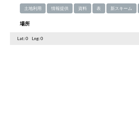
土地利用
情報提供
資料
表
新スキーム
場所
Lat:
0
Lng:
0