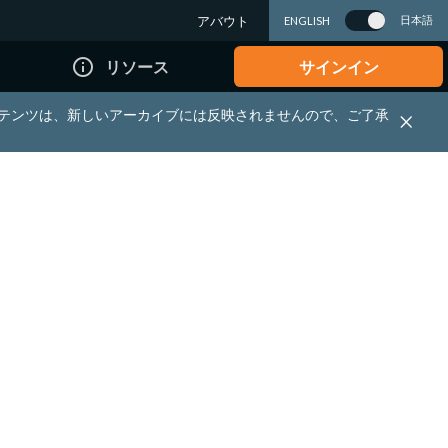
アバウト
日本語
ENGLISH
info_outline
リソース
サインイン
れる資料・コンテンツは、新しいアーカイブには反映されませんので、ご了承