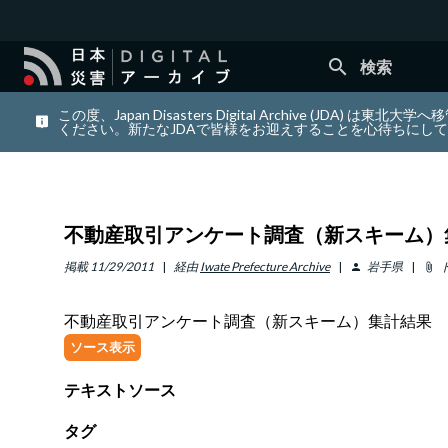
search
検索
この度、Japan Disasters Digital Archiv
ください。新たなJDAで皆様をお迎えすることを心待ちにし
不動産取引アンケート調査（新スキーム）
掲載
11/29/2011
経由
Iwate Prefecture Archive
岩手県
person
attach_file
不動産取引アンケート調査（新スキーム）集計結果
ソース表示
テキストソース
タグ