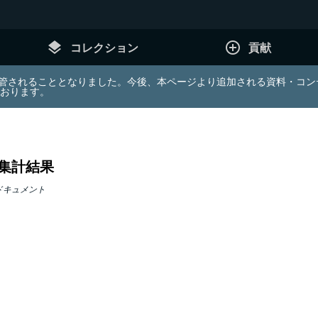
layers
add_circle_outline
コレクション
貢献
e (JDA) は東北大学へ移管されることとなりました。今後、本ページより追加さ
ております。
集計結果
ドキュメント