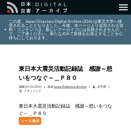
menu
search
検索
この度、Japan Disasters Digital Archive (JDA) は東北大学へ移
管されることとなりました。今後、本ページより追加される資
料・コンテンツは、新しいアーカイブには反映されませんの
で、ご了承ください。新たなJDAで皆様をお迎えすることを心
layers
コレクション
待ちにしております。
add_circle_outline
貢献
東日本大震災活動記録誌 感謝～想
info_outline
リソース
いをつなぐ～＿Ｐ８０
アバウト
掲載
01/31/2015
経由
Iwate Prefecture Archive
岩手県
person
ドキュメント
attach_file
日本語
ENGLISH
東日本大震災活動記録誌 感謝～想いをつな
ぐ～＿Ｐ８０
ソース表示
サインイン