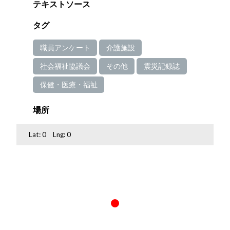
テキストソース
タグ
職員アンケート
介護施設
社会福祉協議会
その他
震災記録誌
保健・医療・福祉
場所
Lat:
0
Lng:
0