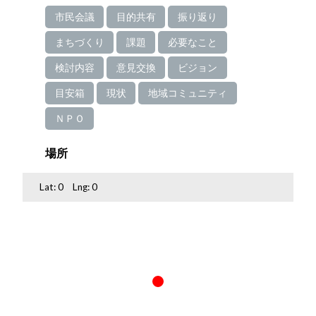
市民会議
目的共有
振り返り
まちづくり
課題
必要なこと
検討内容
意見交換
ビジョン
目安箱
現状
地域コミュニティ
ＮＰＯ
場所
Lat:
0
Lng:
0