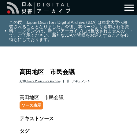
menu
search
検索
この度、Japan Disasters Digital Archive (JDA) は東北大学へ移
管されることとなりました。今後、本ページより追加される資
料・コンテンツは、新しいアーカイブには反映されませんの
で、ご了承ください。新たなJDAで皆様をお迎えすることを心
layers
コレクション
待ちにしております。
add_circle_outline
貢献
高田地区 市民会議
info_outline
リソース
経由
Iwate Prefecture Archive
ドキュメント
attach_file
アバウト
高田地区 市民会議
ソース表示
日本語
ENGLISH
テキストソース
タグ
サインイン