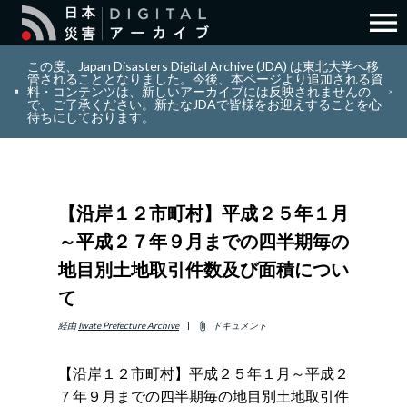
menu
search
検索
この度、Japan Disasters Digital Archive (JDA) は東北大学へ移
管されることとなりました。今後、本ページより追加される資
料・コンテンツは、新しいアーカイブには反映されませんの
で、ご了承ください。新たなJDAで皆様をお迎えすることを心
layers
コレクション
待ちにしております。
add_circle_outline
貢献
【沿岸１２市町村】平成２５年１月
info_outline
リソース
～平成２７年９月までの四半期毎の
地目別土地取引件数及び面積につい
アバウト
て
日本語
ENGLISH
経由
Iwate Prefecture Archive
ドキュメント
attach_file
【沿岸１２市町村】平成２５年１月～平成２
７年９月までの四半期毎の地目別土地取引件
サインイン