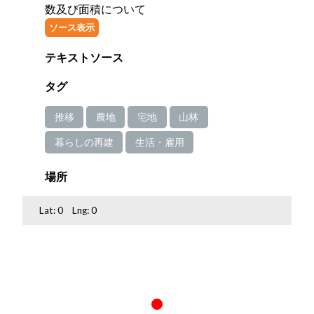
数及び面積について
ソース表示
テキストソース
タグ
推移
農地
宅地
山林
暮らしの再建
生活・雇用
場所
Lat:
0
Lng:
0