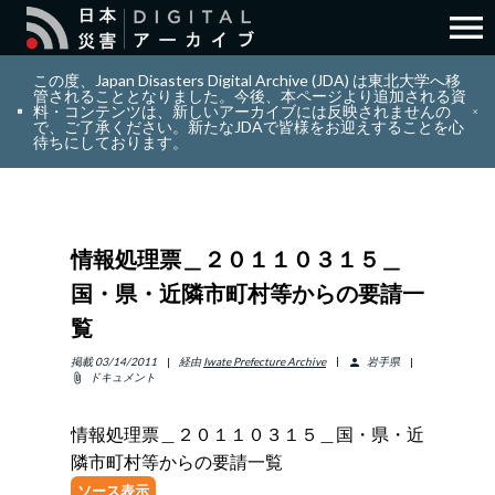
menu
search
検索
この度、Japan Disasters Digital Archive (JDA) は東北大学へ移
管されることとなりました。今後、本ページより追加される資
料・コンテンツは、新しいアーカイブには反映されませんの
で、ご了承ください。新たなJDAで皆様をお迎えすることを心
layers
コレクション
待ちにしております。
add_circle_outline
貢献
情報処理票＿２０１１０３１５＿
info_outline
リソース
国・県・近隣市町村等からの要請一
覧
アバウト
掲載
03/14/2011
経由
Iwate Prefecture Archive
岩手県
person
ドキュメント
attach_file
日本語
ENGLISH
情報処理票＿２０１１０３１５＿国・県・近
隣市町村等からの要請一覧
サインイン
ソース表示