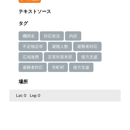
テキストソース
タグ
機関名
対応状況
内容
不足物品等
避難人数
避難者対応
広域連携
災害対策本部
後方支援
避難者対応
市町村
後方支援
場所
Lat:
0
Lng:
0