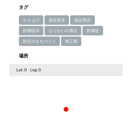
タグ
かさ上げ
仮設食堂
仮設商店
防潮堤等
なりわいの再生
防潮堤
防災のまちづくり
商工業
場所
Lat:
0
Lng:
0