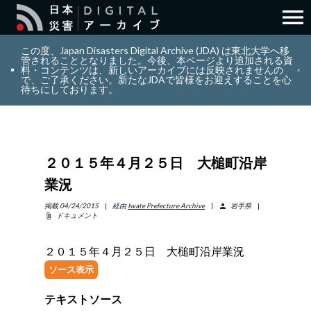
menu
search
検索
この度、Japan Disasters Digital Archive (JDA) は東北大学へ移
管されることとなりました。今後、本ページより追加される資
料・コンテンツは、新しいアーカイブには反映されませんの
で、ご了承ください。新たなJDAで皆様をお迎えすることを心
layers
コレクション
待ちにしております。
add_circle_outline
貢献
２０１５年４月２５日 大槌町沿岸
info_outline
リソース
業況
アバウト
掲載
04/24/2015
経由
Iwate Prefecture Archive
岩手県
person
ドキュメント
attach_file
日本語
ENGLISH
２０１５年４月２５日 大槌町沿岸業況
ソース表示
テキストソース
サインイン