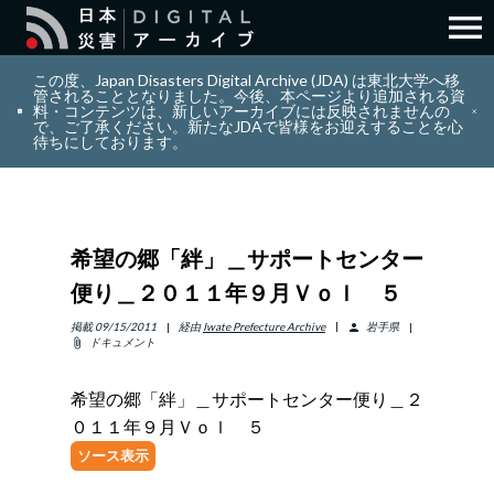
menu
search
検索
この度、Japan Disasters Digital Archive (JDA) は東北大学へ移
管されることとなりました。今後、本ページより追加される資
料・コンテンツは、新しいアーカイブには反映されませんの
で、ご了承ください。新たなJDAで皆様をお迎えすることを心
layers
コレクション
待ちにしております。
add_circle_outline
貢献
希望の郷「絆」＿サポートセンター
info_outline
リソース
便り＿２０１１年９月Ｖｏｌ ５
アバウト
掲載
09/15/2011
経由
Iwate Prefecture Archive
岩手県
person
ドキュメント
attach_file
日本語
ENGLISH
希望の郷「絆」＿サポートセンター便り＿２
０１１年９月Ｖｏｌ ５
ソース表示
サインイン