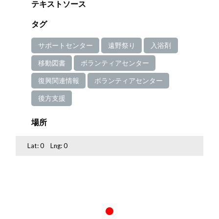
テキストソース
タグ
サポートセンター
遠野祭り
入浴剤
移動図書
ボランティアセンター
復興関連情報
ボランティアセンター
後方支援
場所
Lat:
0
Lng:
0