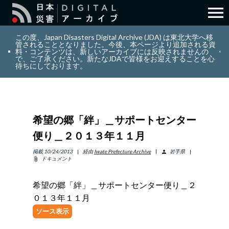
menu
search
検索
この度、Japan Disasters Digital Archive (JDA) は東北大学へ移
管されることとなりました。今後、本ページより追加される資
料・コンテンツは、新しいアーカイブには反映されませんの
で、ご了承ください。新たなJDAで皆様をお迎えすることを心
layers
コレクション
待ちにしております。
add_circle_outline
貢献
希望の郷「絆」＿サポートセンター
info_outline
リソース
便り＿２０１３年１１月
アバウト
掲載
10/24/2013
経由
Iwate Prefecture Archive
岩手県
person
ドキュメント
attach_file
日本語
ENGLISH
希望の郷「絆」＿サポートセンター便り＿２
０１３年１１月
ソース表示
サインイン