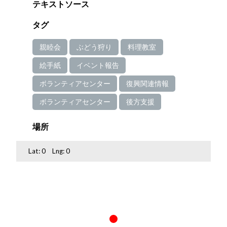
テキストソース
タグ
親睦会
ぶどう狩り
料理教室
絵手紙
イベント報告
ボランティアセンター
復興関連情報
ボランティアセンター
後方支援
場所
Lat:
0
Lng:
0