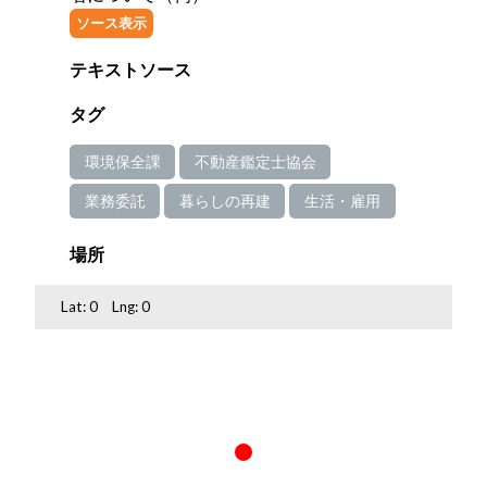
ソース表示
テキストソース
タグ
環境保全課
不動産鑑定士協会
業務委託
暮らしの再建
生活・雇用
場所
Lat:
0
Lng:
0