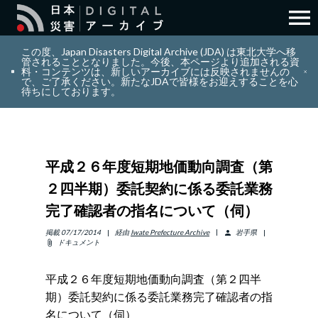
menu
search
検索
この度、Japan Disasters Digital Archive (JDA) は東北大学へ移
管されることとなりました。今後、本ページより追加される資
料・コンテンツは、新しいアーカイブには反映されませんの
で、ご了承ください。新たなJDAで皆様をお迎えすることを心
layers
コレクション
待ちにしております。
add_circle_outline
貢献
平成２６年度短期地価動向調査（第
info_outline
リソース
２四半期）委託契約に係る委託業務
完了確認者の指名について（伺）
アバウト
掲載
07/17/2014
経由
Iwate Prefecture Archive
岩手県
person
ドキュメント
attach_file
日本語
ENGLISH
平成２６年度短期地価動向調査（第２四半
期）委託契約に係る委託業務完了確認者の指
サインイン
名について（伺）