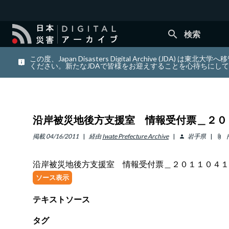
search
検索
この度、Japan Disasters Digital Archiv
ください。新たなJDAで皆様をお迎えすることを心待ちにし
沿岸被災地後方支援室 情報受付票＿２０
掲載
04/16/2011
経由
Iwate Prefecture Archive
岩手県
person
attach_file
沿岸被災地後方支援室 情報受付票＿２０１１０４１
ソース表示
テキストソース
タグ