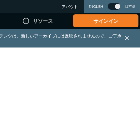
アバウト
日本語
ENGLISH
info_outline
リソース
サインイン
れる資料・コンテンツは、新しいアーカイブには反映されませんので、ご了承