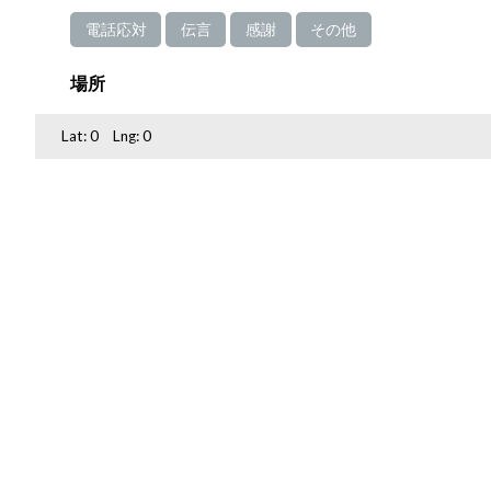
電話応対
伝言
感謝
その他
場所
Lat:
0
Lng:
0