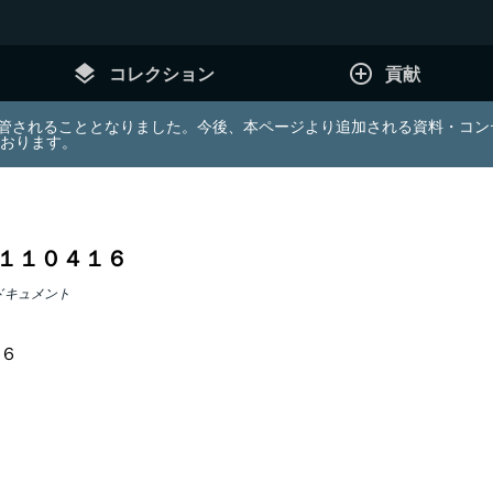
layers
add_circle_outline
コレクション
貢献
e (JDA) は東北大学へ移管されることとなりました。今後、本ページより追加さ
ております。
１１０４１６
ドキュメント
６