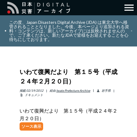
menu
search
検索
この度、Japan Disasters Digital Archive (JDA) は東北大学へ移
管されることとなりました。今後、本ページより追加される資
料・コンテンツは、新しいアーカイブには反映されませんの
で、ご了承ください。新たなJDAで皆様をお迎えすることを心
layers
コレクション
待ちにしております。
add_circle_outline
貢献
いわて復興だより 第１５号（平成
info_outline
リソース
２４年２月２０日）
アバウト
掲載
02/19/2012
経由
Iwate Prefecture Archive
岩手県
person
ドキュメント
attach_file
日本語
ENGLISH
いわて復興だより 第１５号（平成２４年２
月２０日）
ソース表示
サインイン