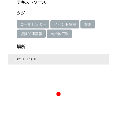
テキストソース
タグ
コールセンター
イベント情報
寄贈
復興関連情報
自治体広報
場所
Lat:
0
Lng:
0