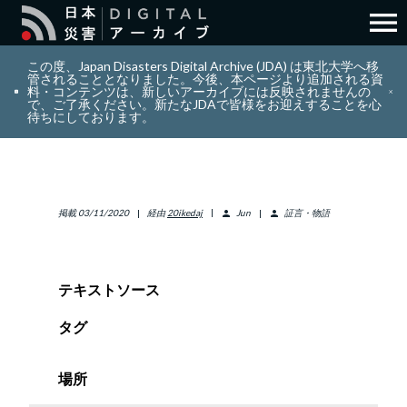
menu
search
検索
この度、Japan Disasters Digital Archive (JDA) は東北大学へ移
管されることとなりました。今後、本ページより追加される資
料・コンテンツは、新しいアーカイブには反映されませんの
で、ご了承ください。新たなJDAで皆様をお迎えすることを心
layers
コレクション
待ちにしております。
add_circle_outline
貢献
掲載
03/11/2020
経由
20ikedaj
Jun
証言・物語
person
person
info_outline
リソース
アバウト
テキストソース
日本語
タグ
ENGLISH
場所
サインイン