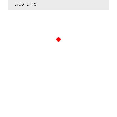
Lat:
0
Lng:
0