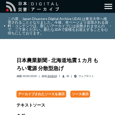
menu
search
検索
この度、Japan Disasters Digital Archive (JDA) は東北大学へ移
管されることとなりました。今後、本ページより追加される資
料・コンテンツは、新しいアーカイブには反映されませんの
で、ご了承ください。新たなJDAで皆様をお迎えすることを心
layers
コレクション
待ちにしております。
add_circle_outline
貢献
日本農業新聞 - 北海道地震１カ月 も
info_outline
リソース
ろい電源 分散型急げ
アバウト
掲載
10/05/2018
経由
SHISHIS
SS
ウェブサイト
person
public
日本語
ENGLISH
アーカイブされたソースを表示
ソース表示
テキストソース
サインイン