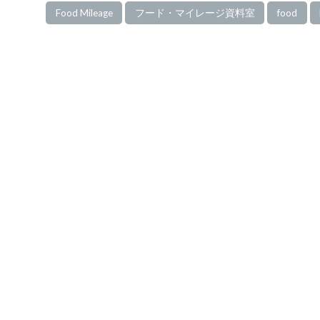
Food Mileage
フード・マイレージ資料室
food