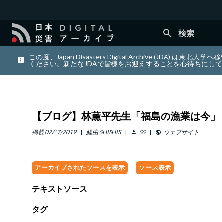
search
検索
この度、Japan Disasters Digital Archiv
ください。新たなJDAで皆様をお迎えすることを心待ちにし
【ブログ】林薫平先生「福島の漁業は今」
掲載
02/17/2019
経由
SHISHIS
SS
ウェブサイト
person
public
アーカイブされたソースを表示
ソース表示
テキストソース
タグ