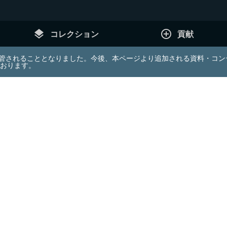
layers
add_circle_outline
コレクション
貢献
e (JDA) は東北大学へ移管されることとなりました。今後、本ページより追加さ
ております。