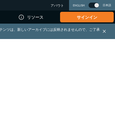
アバウト
日本語
ENGLISH
info_outline
リソース
サインイン
れる資料・コンテンツは、新しいアーカイブには反映されませんので、ご了承