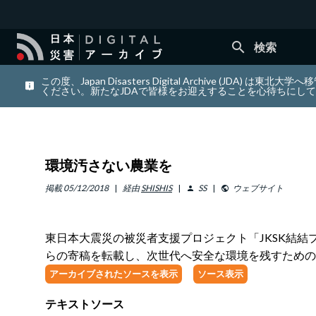
search
検索
この度、Japan Disasters Digital Archiv
ください。新たなJDAで皆様をお迎えすることを心待ちにし
環境汚さない農業を
掲載
05/12/2018
経由
SHISHIS
SS
ウェブサイト
person
public
東日本大震災の被災者支援プロジェクト「JKSK結
らの寄稿を転載し、次世代へ安全な環境を残すための
アーカイブされたソースを表示
ソース表示
テキストソース