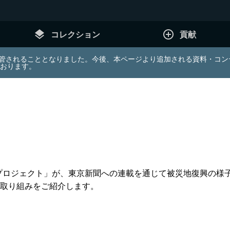
layers
add_circle_outline
コレクション
貢献
e (JDA) は東北大学へ移管されることとなりました。今後、本ページより追加さ
ております。
結プロジェクト」が、東京新聞への連載を通じて被災地復興の様
取り組みをご紹介します。