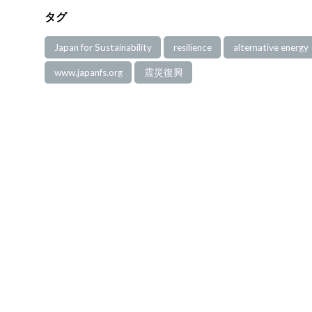
タグ
Japan for Sustainability
resilience
alternative energy
www.japanfs.org
震災復興