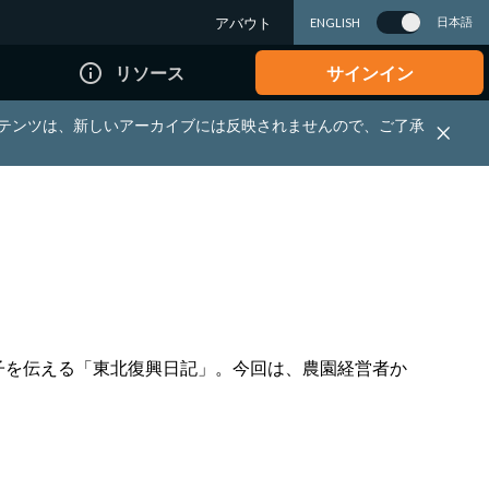
アバウト
日本語
ENGLISH
info_outline
リソース
サインイン
れる資料・コンテンツは、新しいアーカイブには反映されませんので、ご了承
子を伝える「東北復興日記」。今回は、農園経営者か