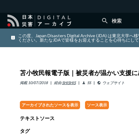
search
検索
この度、Japan Disasters Digital Archiv
ください。新たなJDAで皆様をお迎えすることを心待ちにし
苫小牧民報電子版｜被災者が温かい支援に
掲載
10/07/2018
経由
SHISHIS
SS
ウェブサイト
person
public
アーカイブされたソースを表示
ソース表示
テキストソース
タグ