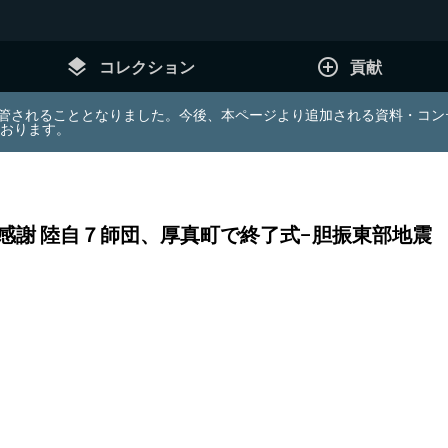
layers
add_circle_outline
コレクション
貢献
e (JDA) は東北大学へ移管されることとなりました。今後、本ページより追加さ
ております。
感謝 陸自７師団、厚真町で終了式−胆振東部地震