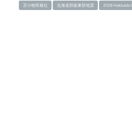
苫小牧民報社
北海道胆振東部地震
2018 Hokkaido E