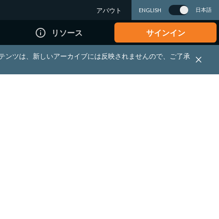
アバウト
日本語
ENGLISH
info_outline
リソース
サインイン
れる資料・コンテンツは、新しいアーカイブには反映されませんので、ご了承