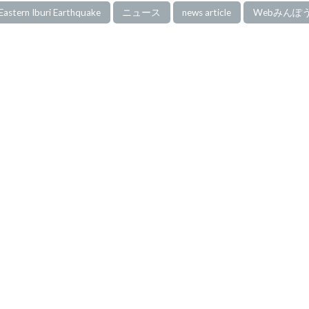
astern Iburi Earthquake
ニュース
news article
Webみんぽ