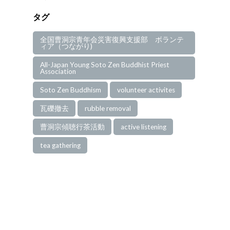
タグ
全国曹洞宗青年会災害復興支援部 ボランテ
ィア（つながり)
All-Japan Young Soto Zen Buddhist Priest
Association
Soto Zen Buddhism
volunteer activites
瓦礫撤去
rubble removal
曹洞宗傾聴行茶活動
active listening
tea gathering