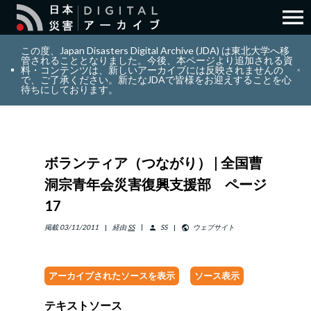
menu
search
検索
この度、Japan Disasters Digital Archive (JDA) は東北大学へ移
管されることとなりました。今後、本ページより追加される資
料・コンテンツは、新しいアーカイブには反映されませんの
で、ご了承ください。新たなJDAで皆様をお迎えすることを心
layers
コレクション
待ちにしております。
add_circle_outline
貢献
ボランティア（つながり） | 全国曹
info_outline
リソース
洞宗青年会災害復興支援部 ページ
17
アバウト
掲載
03/11/2011
経由
SS
SS
ウェブサイト
person
public
日本語
ENGLISH
アーカイブされたソースを表示
ソース表示
テキストソース
サインイン