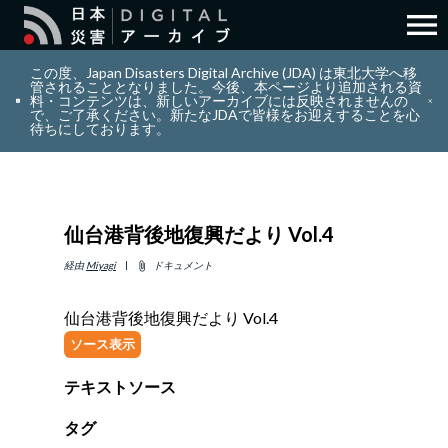
menu
search
検索
この度、Japan Disasters Digital Archive (JDA) は東北大学へ移
管されることとなりました。今後、本ページより追加される資
料・コンテンツは、新しいアーカイブには反映されませんの
で、ご了承ください。新たなJDAで皆様をお迎えすることを心
layers
コレクション
待ちにしております。
add_circle_outline
貢献
仙台港背後地復興だより Vol.4
info_outline
リソース
経由
Miyagi
ドキュメント
attach_file
アバウト
仙台港背後地復興だより Vol.4
ソース表示
日本語
ENGLISH
テキストソース
タグ
サインイン