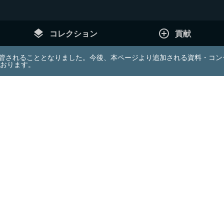
layers
add_circle_outline
コレクション
貢献
e (JDA) は東北大学へ移管されることとなりました。今後、本ページより追加さ
ております。