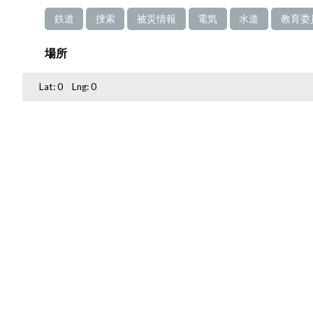
鉄道
捜索
被災情報
電気
水道
教育委
場所
Lat:
0
Lng:
0