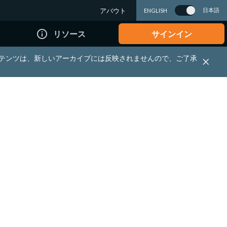
アバウト
日本語
ENGLISH
info_outline
リソース
サインイン
れる資料・コンテンツは、新しいアーカイブには反映されませんので、ご了承