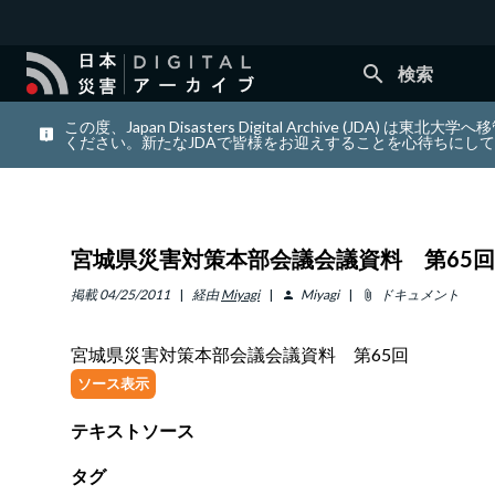
search
検索
この度、Japan Disasters Digital Archiv
ください。新たなJDAで皆様をお迎えすることを心待ちにし
宮城県災害対策本部会議会議資料 第65回
掲載
04/25/2011
経由
Miyagi
Miyagi
ドキュメント
person
attach_file
宮城県災害対策本部会議会議資料 第65回
ソース表示
テキストソース
タグ