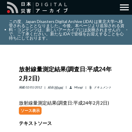
menu
search
検索
この度、Japan Disasters Digital Archive (JDA) は東北大学へ移
管されることとなりました。今後、本ページより追加される資
料・コンテンツは、新しいアーカイブには反映されませんの
で、ご了承ください。新たなJDAで皆様をお迎えすることを心
layers
コレクション
待ちにしております。
add_circle_outline
貢献
放射線量測定結果(調査日:平成24年
info_outline
リソース
2月2日)
アバウト
掲載
02/01/2012
経由
Miyagi
Miyagi
ドキュメント
person
attach_file
放射線量測定結果(調査日:平成24年2月2日)
日本語
ENGLISH
ソース表示
テキストソース
サインイン