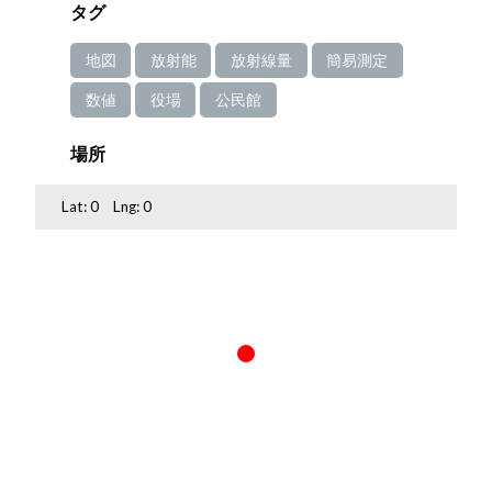
タグ
地図
放射能
放射線量
簡易測定
数値
役場
公民館
場所
Lat:
0
Lng:
0