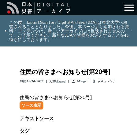
menu
search
検索
この度、Japan Disasters Digital Archive (JDA) は東北大学へ移
管されることとなりました。今後、本ページより追加される資
料・コンテンツは、新しいアーカイブには反映されませんの
で、ご了承ください。新たなJDAで皆様をお迎えすることを心
layers
コレクション
待ちにしております。
add_circle_outline
貢献
住民の皆さまへお知らせ[第20号]
info_outline
リソース
掲載
12/14/2011
経由
Miyagi
Miyagi
ドキュメント
person
attach_file
アバウト
住民の皆さまへお知らせ[第20号]
ソース表示
日本語
ENGLISH
テキストソース
タグ
サインイン