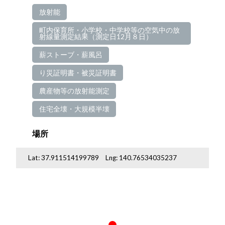
放射能
町内保育所・小学校・中学校等の空気中の放
射線量測定結果（測定日12月８日）
薪ストーブ・薪風呂
り災証明書・被災証明書
農産物等の放射能測定
住宅全壊・大規模半壊
場所
Lat:
37.911514199789
Lng:
140.76534035237