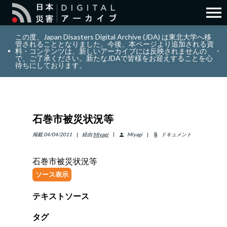
menu
search
検索
この度、Japan Disasters Digital Archive (JDA) は東北大学へ移
管されることとなりました。今後、本ページより追加される資
料・コンテンツは、新しいアーカイブには反映されませんの
で、ご了承ください。新たなJDAで皆様をお迎えすることを心
layers
コレクション
待ちにしております。
add_circle_outline
貢献
石巻市被災状況等
info_outline
リソース
掲載
04/04/2011
経由
Miyagi
Miyagi
ドキュメント
person
attach_file
アバウト
石巻市被災状況等
ソース表示
日本語
ENGLISH
テキストソース
タグ
サインイン