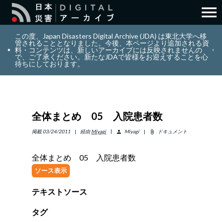
menu
search
検索
この度、Japan Disasters Digital Archive (JDA) は東北大学へ移
管されることとなりました。今後、本ページより追加される資
料・コンテンツは、新しいアーカイブには反映されませんの
で、ご了承ください。新たなJDAで皆様をお迎えすることを心
layers
コレクション
待ちにしております。
add_circle_outline
貢献
全体まとめ 05 入院患者数
info_outline
リソース
掲載
03/24/2011
経由
Miyagi
Miyagi
ドキュメント
person
attach_file
アバウト
全体まとめ 05 入院患者数
ソース表示
日本語
ENGLISH
テキストソース
タグ
サインイン