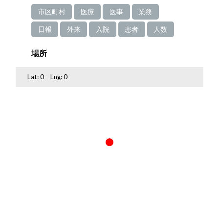
市区町村
医療
医事
業務
日報
外来
入院
患者
人数
場所
Lat:
0
Lng:
0