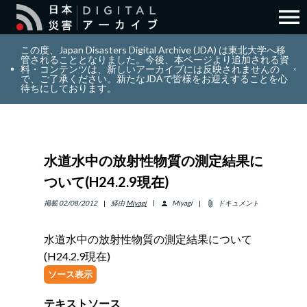
menu
search
検索
この度、Japan Disasters Digital Archive (JDA) は東北大学へ移
管されることとなりました。今後、本ページより追加される資
料・コンテンツは、新しいアーカイブには反映されませんの
で、ご了承ください。新たなJDAで皆様をお迎えすることを心
layers
コレクション
待ちにしております。
add_circle_outline
貢献
水道水中の放射性物質の測定結果に
info_outline
リソース
ついて(H24.2.9現在)
アバウト
掲載
02/08/2012
経由
Miyagi
Miyagi
ドキュメント
person
attach_file
水道水中の放射性物質の測定結果について
日本語
ENGLISH
(H24.2.9現在)
ソース表示
サインイン
テキストソース