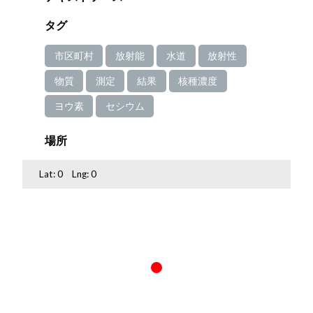
タグ
市区町村
放射能
水道
放射性
物質
測定
結果
核種濃度
ヨウ素
セシウム
場所
Lat:
0
Lng:
0